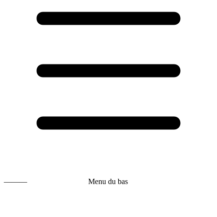
———
Menu du bas
t
T