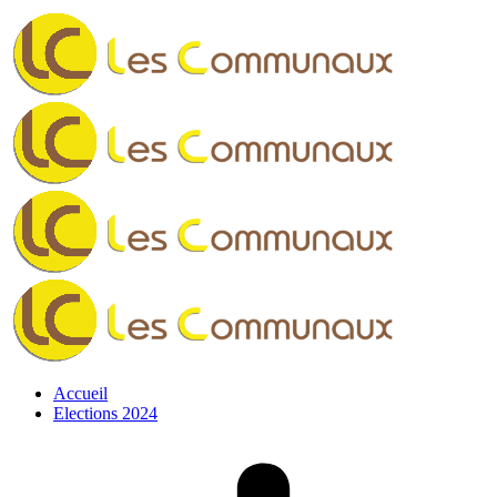
Facebook
page
opens
in
new
window
Accueil
Elections 2024