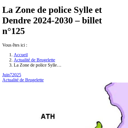
Facebook
La Zone de police Sylle et
page
opens
Dendre 2024-2030 – billet
in
new
n°125
window
Vous êtes ici :
Accueil
Actualité de Brugelette
La Zone de police Sylle…
Juin
7
2025
Actualité de Brugelette