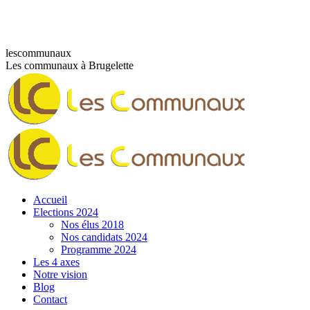
Skip
to
content
Facebook
lescommunaux
page
Les communaux à Brugelette
opens
in
new
window
Accueil
Elections 2024
Nos élus 2018
Nos candidats 2024
Programme 2024
Les 4 axes
Notre vision
Blog
Contact