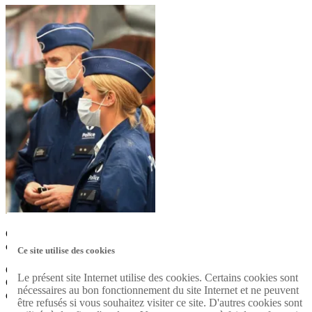
Connaissez vous votre agent de quartier ? Il ou elle est votre premier
contact avec la Zone de police.
Ce site utilise des cookies
Contactez le en cas de problème. La zone est divisée en 17 quartiers.
Le présent site Internet utilise des cookies. Certains cookies sont
Cliquez sur le lien ci-dessous pour connaître/contacter votre agent de
nécessaires au bon fonctionnement du site Internet et ne peuvent
quartier (cliquez sur le lien).
être refusés si vous souhaitez visiter ce site. D'autres cookies sont