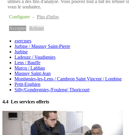
utilisés à des fins d'analyse. Vous pouvez tout à fait les refuser si
Hoves / Graty
vous le souhaitez.
Bassilly / Hellebecq
Brugelette
Configurer
-
Plus d'infos
Chièvres / Tongre-St-Martin / Tongre-Notre-Dame
Enghien centre / Ch. Asse / Puttenberg
Accepter
Refuser
Erbaut / Erbisoeul
Grosage / Huissignies
Herchies
Jurbise / Masnuy Saint-Pierre
Jurbise
Ladeuze / Vaudignies
Lens / Bauffe
Marcq / Labliau
Masnuy Saint-Jean
Montignies-les-Lens / Cambron Saint Vincent / Lombise
Petit-Enghien
Silly/Gondregnies,/Fouleng/ Thoricourt
4.4 Les services offerts