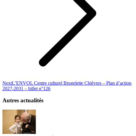
Next
Next
L’ENVOL Centre culturel Brugelette Chièvres – Plan d’action
post:
2027-2031 – billet n°126
Autres actualités