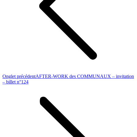
Previous
Onglet précédent
AFTER-WORK des COMMUNAUX – invitation
post:
– billet n°124