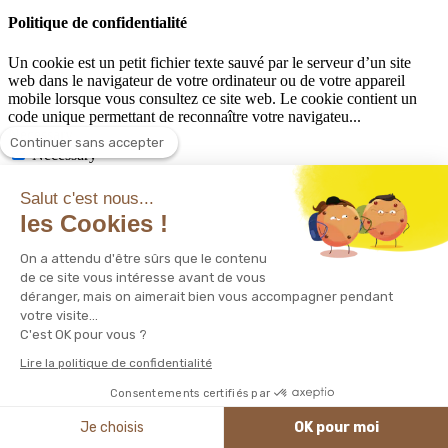
Politique de confidentialité
Un cookie est un petit fichier texte sauvé par le serveur d’un site
web dans le navigateur de votre ordinateur ou de votre appareil
mobile lorsque vous consultez ce site web. Le cookie contient un
code unique permettant de reconnaître votre navigateu
...
Necessary
Continuer sans accepter
Necessary
Toujours activé
Cookies indispensables / fonctionnels - Ces cookies sont requis pour
Salut c'est nous...
permettre la visite de nos sites web et l’utilisation de certaines parties
les Cookies !
de ceux-ci. Ces cookies vous permettent par exemple de naviguer
entre les différentes rubriques des sites web, de compléter des
On a attendu d'être sûrs que le contenu
formulaires, de passer des commandes, de consulter un site web
de ce site vous intéresse avant de vous
multilingue et d’actualiser le contenu de votre panier d’achat. De
déranger, mais on aimerait bien vous accompagner pendant
même, lorsque vous souhaitez accéder à votre compte personnel, par
votre visite...
exemple dans votre espace d’administration www.corinnesenne.be
ou encore une autre application mise à votre disposition (Ex.
C'est OK pour vous ?
Extranet, webmail, …), des cookies sont indispensables pour vérifier
Lire la politique de confidentialité
votre identité avant d’accorder l’accès à vos informations
personnelles. Si vous refusez ces cookies, certaines rubriques du site
Consentements certifiés par
web ne fonctionneront pas comme il se doit, voire pas du tout.
Enregistrer & appliquer
Je choisis
OK pour moi