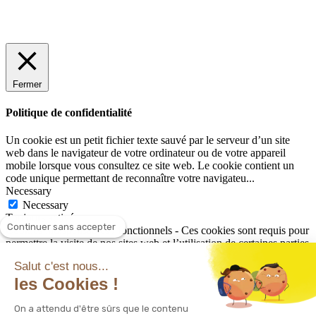
Fermer
Politique de confidentialité
Un cookie est un petit fichier texte sauvé par le serveur d’un site
web dans le navigateur de votre ordinateur ou de votre appareil
mobile lorsque vous consultez ce site web. Le cookie contient un
code unique permettant de reconnaître votre navigateu
...
Necessary
Necessary
Toujours activé
Continuer sans accepter
Cookies indispensables / fonctionnels - Ces cookies sont requis pour
permettre la visite de nos sites web et l’utilisation de certaines parties
de ceux-ci. Ces cookies vous permettent par exemple de naviguer
Salut c'est nous...
entre les différentes rubriques des sites web, de compléter des
les Cookies !
formulaires, de passer des commandes, de consulter un site web
multilingue et d’actualiser le contenu de votre panier d’achat. De
même, lorsque vous souhaitez accéder à votre compte personnel, par
On a attendu d'être sûrs que le contenu