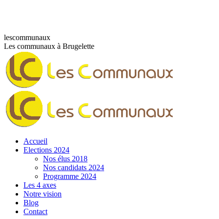
Skip
to
content
Facebook
lescommunaux
page
Les communaux à Brugelette
opens
in
new
window
Accueil
Elections 2024
Nos élus 2018
Nos candidats 2024
Programme 2024
Les 4 axes
Notre vision
Blog
Contact