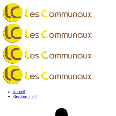
Facebook
page
opens
in
new
window
Accueil
Elections 2024