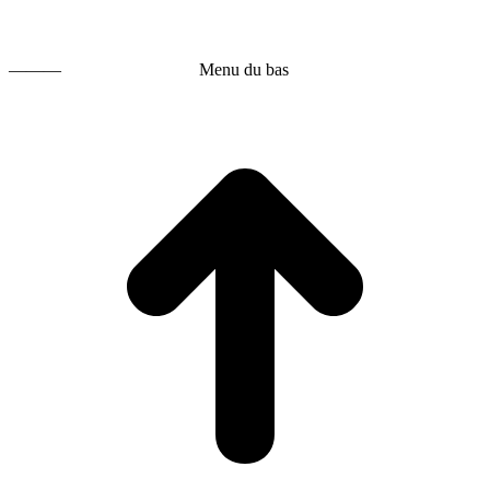
———
Menu du bas
t
T