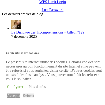
WPS Limit Login
Lost Password
Les derniers articles de blog
Le Dialogue des Incompréhensions – billet n°129
7 décembre 2025
Solidarité – Revenu d’intégration, GRAPA, art. 60/61 … les
Ce site utilise des cookies
outils du CPAS – billet nr. 128c
24 août 2025
Le présent site Internet utilise des cookies. Certains cookies sont
nécessaires au bon fonctionnement du site Internet et ne peuvent
être refusés si vous souhaitez visiter ce site. D'autres cookies sont
Temps partiel : Crédit-temps, interruption de carrière, congés
utilisés à des fins d'analyse. Vous pouvez tout à fait les refuser si
thématiques – billet n°128b
vous le souhaitez.
9 août 2025
Configurer
-
Plus d'infos
Accepter
Refuser
Chômage et travail à Brugelette … en 2026 ? – billet n°128a
26 juillet 2025